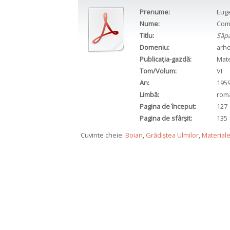
Prenume:
Eug
Nume:
Com
Titlu:
Săpă
Domeniu:
arhe
Publicația-gazdă:
Mate
Tom/Volum:
VI
An:
195
Limbă:
rom
Pagina de început:
127
Pagina de sfârșit:
135
Cuvinte cheie:
Boian
,
Grădiștea Ulmilor
,
Materiale