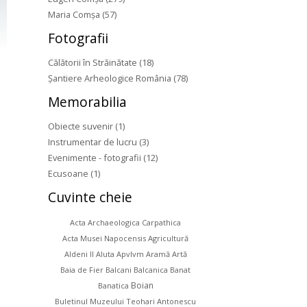
Maria Comșa (57)
Fotografii
Călătorii în Străinătate (18)
Șantiere Arheologice România (78)
Memorabilia
Obiecte suvenir (1)
Instrumentar de lucru (3)
Evenimente - fotografii (12)
Ecusoane (1)
Cuvinte
cheie
Acta Archaeologica Carpathica
Acta Musei Napocensis
Agricultură
Aldeni II
Aluta
Apvlvm
Aramă
Artă
Baia de Fier
Balcani
Balcanica
Banat
Boian
Banatica
Buletinul Muzeului Teohari Antonescu