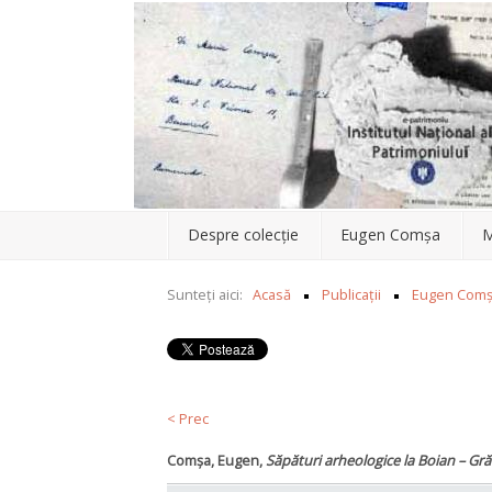
Despre colecție
Eugen Comşa
Maria Comşa
Despre colecție
Eugen Comşa
M
Contact
Sunteți aici:
Acasă
Publicații
Eugen Com
< Prec
Comșa, Eugen,
Săpături arheologice la Boian – Gră