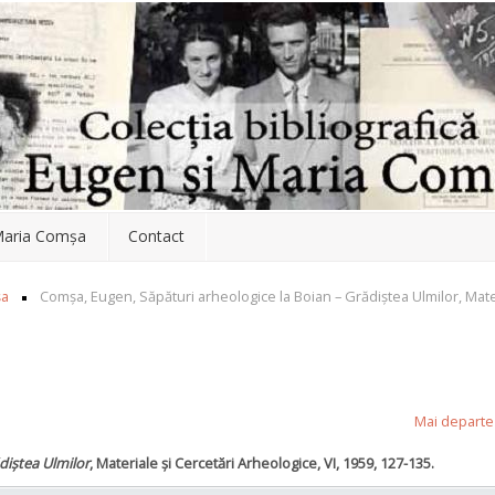
aria Comşa
Contact
șa
Comșa, Eugen, Săpături arheologice la Boian – Grădiștea Ulmilor, Mater
Mai departe
diștea Ulmilor
, Materiale și Cercetări Arheologice, VI, 1959, 127-135.