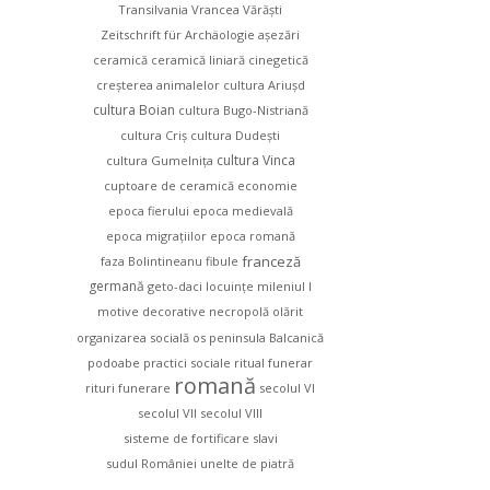
Transilvania
Vrancea
Vărăşti
Zeitschrift für Archäologie
așezări
ceramică
ceramică liniară
cinegetică
creşterea animalelor
cultura Ariușd
cultura Boian
cultura Bugo-Nistriană
cultura Criş
cultura Dudești
cultura Vinca
cultura Gumelnița
cuptoare de ceramică
economie
epoca fierului
epoca medievală
epoca migraţiilor
epoca romană
franceză
faza Bolintineanu
fibule
germană
geto-daci
locuinţe
mileniul I
motive decorative
necropolă
olărit
organizarea socială
os
peninsula Balcanică
podoabe
practici sociale
ritual funerar
romană
rituri funerare
secolul VI
secolul VII
secolul VIII
sisteme de fortificare
slavi
sudul României
unelte de piatră