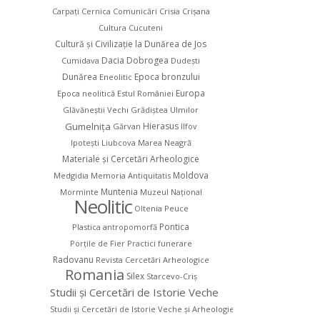
Carpaţi
Cernica
Comunicări
Crisia
Crişana
Cultura Cucuteni
Cultură şi Civilizaţie la Dunărea de Jos
Dacia
Dobrogea
Cumidava
Dudești
Dunărea
Epoca bronzului
Eneolitic
Europa
Epoca neolitică
Estul României
Glăvăneştii Vechi
Grădiștea Ulmilor
Gumelniţa
Hierasus
Gărvan
Ilfov
Ipotești
Liubcova
Marea Neagră
Materiale şi Cercetări Arheologice
Moldova
Medgidia
Memoria Antiquitatis
Muntenia
Morminte
Muzeul Naţional
Neolitic
Oltenia
Peuce
Pontica
Plastica antropomorfă
Porțile de Fier
Practici funerare
Radovanu
Revista Cercetări Arheologice
Romania
Silex
Starcevo-Criş
Studii şi Cercetări de Istorie Veche
Studii și Cercetări de Istorie Veche și Arheologie