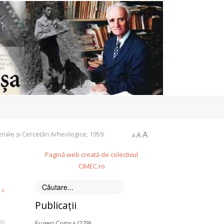
A
iale și Cercetări Arheologice, 1959.
A
A
Pagină web creată de colectivul
CIMEC.ro
Căutare
 >
Publicații
Eugen Comșa (279)