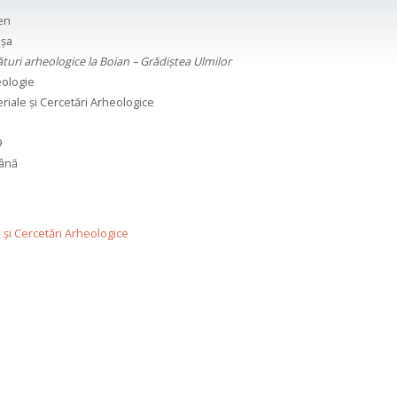
en
șa
turi arheologice la Boian – Grădiștea Ulmilor
ologie
riale și Cercetări Arheologice
9
ână
 și Cercetări Arheologice